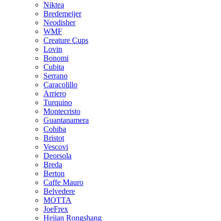
Niktea
Bredemeijer
Neodisher
WMF
Creature Cups
Lovin
Bonomi
Cubita
Serrano
Caracolillo
Arriero
Turquino
Montecristo
Guantanamera
Cohiba
Bristot
Vescovi
Deorsola
Breda
Berton
Caffe Mauro
Belvedere
MOTTA
JoeFrex
Hejian Rongshang