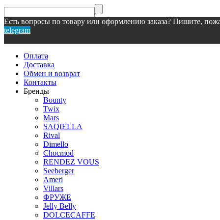
Есть вопросы по товару или оформлению заказа? Пишите, пожа
telegram
Оплата
Доставка
Обмен и возврат
Контакты
Бренды
Bounty
Twix
Mars
SAQIELLA
Rival
Dimello
Chocmod
RENDEZ VOUS
Seeberger
Ameri
Villars
ФРУЖЕ
Jelly Belly
DOLCECAFFE