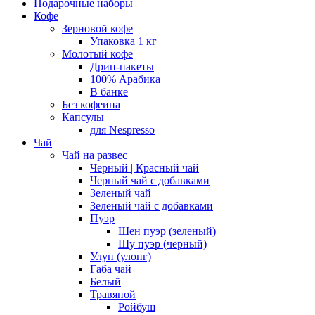
Подарочные наборы
Кофе
Зерновой кофе
Упаковка 1 кг
Молотый кофе
Дрип-пакеты
100% Арабика
В банке
Без кофеина
Капсулы
для Nespresso
Чай
Чай на развес
Черный | Красный чай
Черный чай с добавками
Зеленый чай
Зеленый чай с добавками
Пуэр
Шен пуэр (зеленый)
Шу пуэр (черный)
Улун (улонг)
Габа чай
Белый
Травяной
Ройбуш