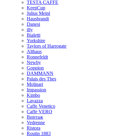
TESTA CAFFE
KeepCup
Julius Meinl
Hausbrandt
Danesi
illy
Bialetti
Yorkshire
Taylors of Harrogate
Althaus
Ronnefeldt
Newby
Goppion
DAMMANN
Palais des Thes
Molinari
Impassion
Kimbo
Lavazza
Caffe Venetico
Caffe VERO
Винтаж
Vedrenne
Ristora
Routin 1883