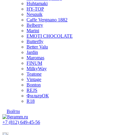
Huhtamaki
HY-TOP
Nesquik
Caffe Vergnano 1882
Belberry
Marini
EMOTI CHOCOLATE
Butterfly
Better Valu
Jardin
Maromas
FINUM
MilkyWay
Teatone
Vintage
Bonton
REJS
ФильтрОК
R18
Войти
+7 (812) 649-45-56