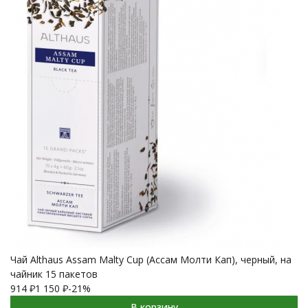
Чай Althaus Assam Malty Cup (Ассам Молти Кап), черный, на
чайник 15 пакетов
914
₽
1 150
₽
-21%
В корзину