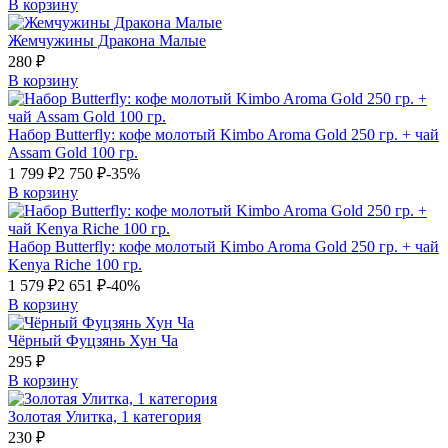
В корзину
Жемчужины Дракона Малые
280
₽
В корзину
Набор Butterfly: кофе молотый Kimbo Aroma Gold 250 гр. + чай
Assam Gold 100 гр.
1 799
₽
2 750
₽
-35%
В корзину
Набор Butterfly: кофе молотый Kimbo Aroma Gold 250 гр. + чай
Kenya Riche 100 гр.
1 579
₽
2 651
₽
-40%
В корзину
Чёрный Фуцзянь Хун Ча
295
₽
В корзину
Золотая Улитка, 1 категория
230
₽