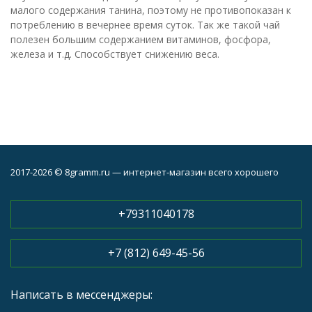
малого содержания танина, поэтому не противопоказан к
потреблению в вечернее время суток. Так же такой чай
полезен большим содержанием витаминов, фосфора,
железа и т.д. Способствует снижению веса.
2017-2026 © 8gramm.ru — интернет-магазин всего хорошего
+79311040178
+7 (812) 649-45-56
Написать в мессенджеры: