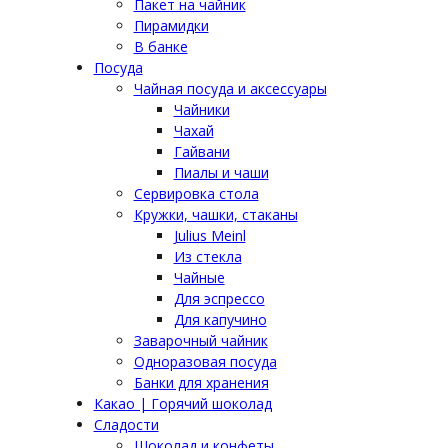
Пакет на чайник
Пирамидки
В банке
Посуда
Чайная посуда и аксессуары
Чайники
Чахай
Гайвани
Пиалы и чаши
Сервировка стола
Кружки, чашки, стаканы
Julius Meinl
Из стекла
Чайные
Для эспрессо
Для капучино
Заварочный чайник
Одноразовая посуда
Банки для хранения
Какао | Горячий шоколад
Сладости
Шоколад и конфеты