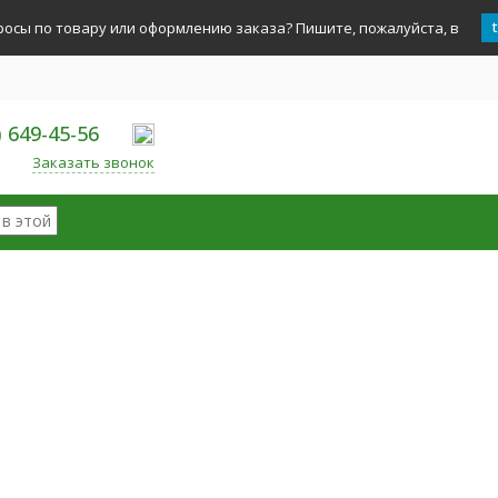
росы по товару или оформлению заказа? Пишите, пожалуйста, в
) 649-45-56
Заказать звонок
ории
ые наборы
Горячий шоколад
и, Кофемолки
ь бариста
ры
 средства