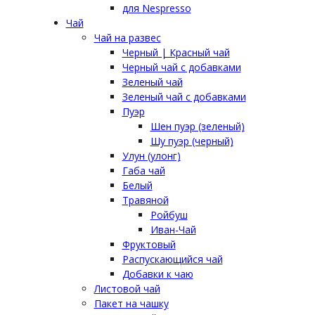
для Nespresso
Чай
Чай на развес
Черный | Красный чай
Черный чай с добавками
Зеленый чай
Зеленый чай с добавками
Пуэр
Шен пуэр (зеленый)
Шу пуэр (черный)
Улун (улонг)
Габа чай
Белый
Травяной
Ройбуш
Иван-Чай
Фруктовый
Распускающийся чай
Добавки к чаю
Листовой чай
Пакет на чашку