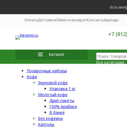
Есть воп
Оплата
Доставка
Обмен и возврат
Контакты
Бренды
+7 (812
Каталог
Все категории
Подарочные наборы
Все катег
Подарочн
Кофе
Кофе
Зерновой кофе
Чай
Упаковка 1 кг
Посуда
Какао | 
Молотый кофе
Сладости
Дрип-пакеты
Кофеварк
100% Арабика
Инвентар
Аксессуа
В банке
Чистящие
Без кофеина
Капсулы