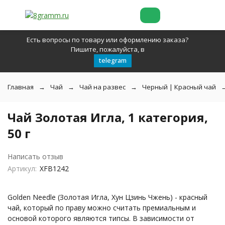
Есть вопросы по товару или оформлению заказа?
Пишите, пожалуйста, в
telegram
Главная
Чай
Чай на развес
Черный | Красный чай
Чай Золотая Игла, 1 категория,
50 г
Написать отзыв
Артикул:
XFB1242
Golden Needle (Золотая Игла, Хун Цзинь Чжень) - красный
чай, который по праву можно считать премиальным и
основой которого являются типсы. В зависимости от