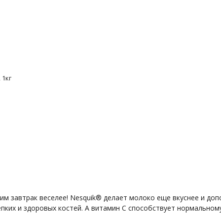
 1кг
ним завтрак веселее! Nesquik® делает молоко еще вкуснее и до
епких и здоровых костей. А витамин С способствует нормально