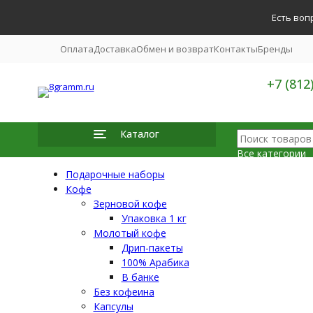
Есть воп
Оплата
Доставка
Обмен и возврат
Контакты
Бренды
+7 (812
Каталог
Все категории
Подарочные наборы
Все катег
Подарочн
Кофе
Кофе
Зерновой кофе
Чай
Упаковка 1 кг
Посуда
Какао | 
Молотый кофе
Сладости
Дрип-пакеты
Кофеварк
100% Арабика
Инвентар
Аксессуа
В банке
Чистящие
Без кофеина
Капсулы