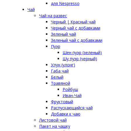
для Nespresso
Чай
Чай на развес
Черный | Красный чай
Черный чай с добавками
Зеленый чай
Зеленый чай с добавками
Пуэр
Шен пуэр (зеленый)
Шу пуэр (черный)
Улун (улонг)
Габа чай
Белый
Травяной
Ройбуш
Иван-Чай
Фруктовый
Распускающийся чай
Добавки к чаю
Листовой чай
Пакет на чашку