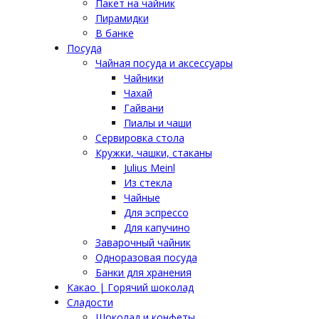
Пакет на чайник
Пирамидки
В банке
Посуда
Чайная посуда и аксессуары
Чайники
Чахай
Гайвани
Пиалы и чаши
Сервировка стола
Кружки, чашки, стаканы
Julius Meinl
Из стекла
Чайные
Для эспрессо
Для капучино
Заварочный чайник
Одноразовая посуда
Банки для хранения
Какао | Горячий шоколад
Сладости
Шоколад и конфеты