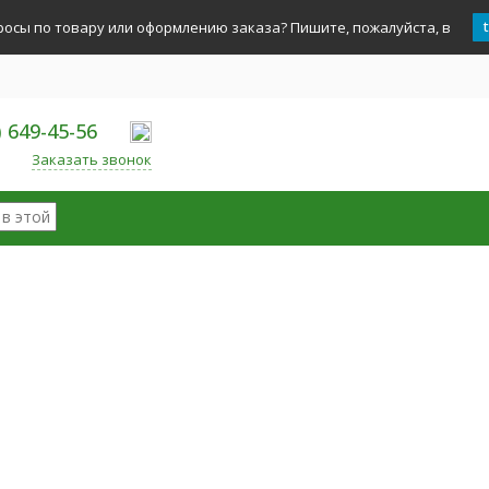
росы по товару или оформлению заказа? Пишите, пожалуйста, в
) 649-45-56
Заказать звонок
ории
ые наборы
Горячий шоколад
и, Кофемолки
ь бариста
ры
 средства