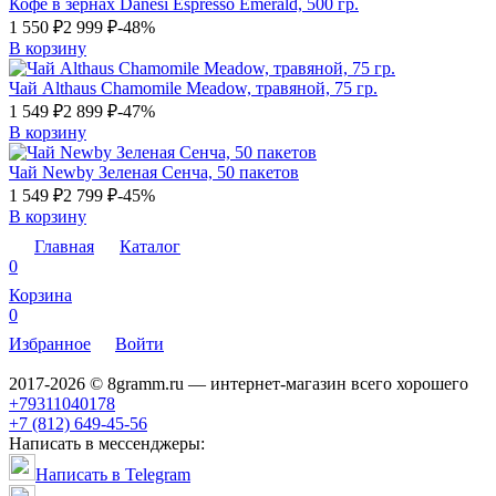
Кофе в зёрнах Danesi Espresso Emerald, 500 гр.
1 550
₽
2 999
₽
-48%
В корзину
Чай Althaus Chamomile Meadow, травяной, 75 гр.
1 549
₽
2 899
₽
-47%
В корзину
Чай Newby Зеленая Сенча, 50 пакетов
1 549
₽
2 799
₽
-45%
В корзину
Главная
Каталог
0
Корзина
0
Избранное
Войти
2017-2026 © 8gramm.ru — интернет-магазин всего хорошего
+79311040178
+7 (812) 649-45-56
Написать в мессенджеры:
Написать в Telegram