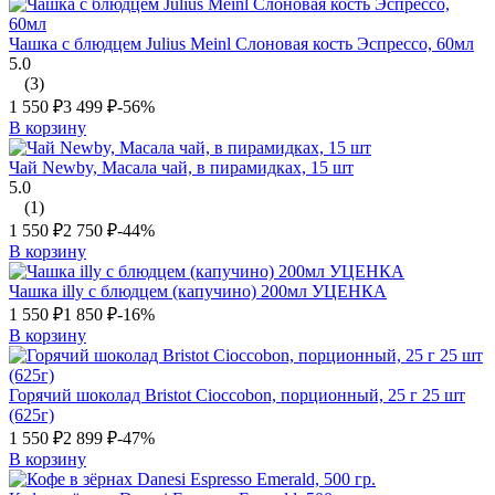
Чашка с блюдцем Julius Meinl Слоновая кость Эспрессо, 60мл
5.0
(3)
1 550
₽
3 499
₽
-56%
В корзину
Чай Newby, Масала чай, в пирамидках, 15 шт
5.0
(1)
1 550
₽
2 750
₽
-44%
В корзину
Чашка illy с блюдцем (капучино) 200мл УЦЕНКА
1 550
₽
1 850
₽
-16%
В корзину
Горячий шоколад Bristot Cioccobon, порционный, 25 г 25 шт
(625г)
1 550
₽
2 899
₽
-47%
В корзину