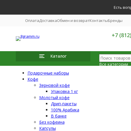
Есть воп
Оплата
Доставка
Обмен и возврат
Контакты
Бренды
+7 (812
Каталог
Все категории
Подарочные наборы
Все катег
Подарочн
Кофе
Кофе
Зерновой кофе
Чай
Упаковка 1 кг
Посуда
Какао | 
Молотый кофе
Сладости
Дрип-пакеты
Кофеварк
100% Арабика
Инвентар
Аксессуа
В банке
Чистящие
Без кофеина
Капсулы