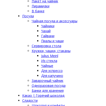
Пакет на чайник
Пирамидки
В банке
Посуда
Чайная посуда и аксессуары
Чайники
Чахай
Гайвани
Пиалы и чаши
Сервировка стола
Кружки, чашки, стаканы
Julius Meinl
Из стекла
Чайные
Для эспрессо
Для капучино
Заварочный чайник
Одноразовая посуда
Банки для хранения
Какао | Горячий шоколад
Сладости
Шоколад и конфеты