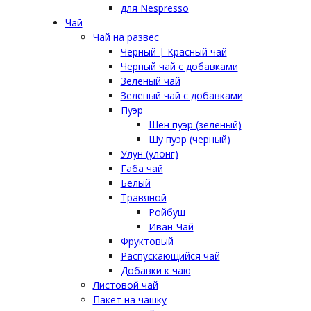
для Nespresso
Чай
Чай на развес
Черный | Красный чай
Черный чай с добавками
Зеленый чай
Зеленый чай с добавками
Пуэр
Шен пуэр (зеленый)
Шу пуэр (черный)
Улун (улонг)
Габа чай
Белый
Травяной
Ройбуш
Иван-Чай
Фруктовый
Распускающийся чай
Добавки к чаю
Листовой чай
Пакет на чашку