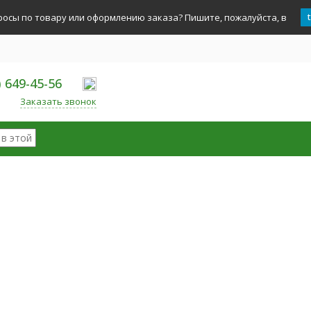
росы по товару или оформлению заказа? Пишите, пожалуйста, в
) 649-45-56
Заказать звонок
ории
ые наборы
Горячий шоколад
и, Кофемолки
ь бариста
ры
 средства