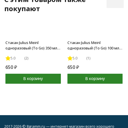
покупают
Стакан Julius Meinl
Стакан Julius Meinl
одноразовый (To Go) 350 мл
одноразовый (To Go) 100 мл
(50 шт)
(80 шт)
5.0
(2)
5.0
(1)
650
₽
650
₽
В корзину
В корзину
2017-2026 © 8gramm.ru — интернет-магазин всего хорошего